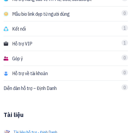
0
Mẫu bio link đẹp từ người dùng
1
Kết nối
1
Hỗ trợ VIP
0
Góp ý
0
Hỗ trợ về tài khoản
0
Diễn đàn hỗ trợ – Định Danh
Tài liệu
Tài liệu hỗ trợ - Định Danh