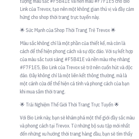
tượng màu sắc #F5B41E và nền màu #F7F1E5 cho Bio
Link của Trevox, tạo nên một không gian thú vị và đầy cảm
hứng cho shop thời trang trực tuyến này.
🌟 Sức Mạnh của Shop Thời Trang Trẻ Trevox 🌟
Màu sắc không chỉ là một phần của thiết kế, mà còn là
cách để thể hiện phong cách và sự độc đáo. Với sự kết hợp
của màu sắc tươi sáng #F5B41E và nền màu nhẹ nhàng
#F7F1E5, Bio Link của Trevox sẽ trở nên cuốn hút và độc
đáo. Đây không chỉ là một liên kết thông thường, mà là
một cánh cửa để thể hiện cá tính và phong cách của bạn
khi mua sắm thời trang.
🌟 Trải Nghiệm Thế Giới Thời Trang Trực Tuyến 🌟
Với Bio Link này, bạn sẽ khám phá một thế giới đầy sắc màu
và phong cách tại Trevox. Từ những bộ sưu tập mới nhất
đến những xu hướng thời trang hàng đầu, bạn sẽ tìm thấy