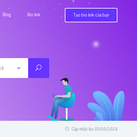
Blog
Bio link
Tạo bio link của bạn
cả
Cập nhật lúc 05/05/2024