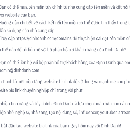
Bạn có thể mua tên miền tùy chỉnh từ nhà cung cấp tên miền và kết nối
với website của bạn.
Hướng dẫn chi tiết về cách kết nối tên miền có thể được tìm thấy trong t
dẫn sử dụng của nhà cung cấp.
Truy cập https://dinhdanh.com/domains để thực hiện cài đặt tên miền c
 thế nào để tôi liên hệ với bộ phận hỗ trợ khách hàng của Định Danh?
Bạn có thể liên hệ với bộ phận hỗ trợ khách hàng của Định Danh qua ema
admin@dinhdanh.com
h Danh là một nền tảng website bio link dễ sử dụng và mạnh mẽ cho ph
site bio link chuyên nghiệp chỉ trong vài phút.
 nhiều tính năng và tùy chỉnh, Định Danh là lựa chọn hoàn hảo cho cá n
iệp nhỏ, nghệ sĩ, nhà sáng tạo nội dung số, Influencer, youtuber, strea
 bắt đầu tạo website bio link của bạn ngay hôm nay với Định Danh!