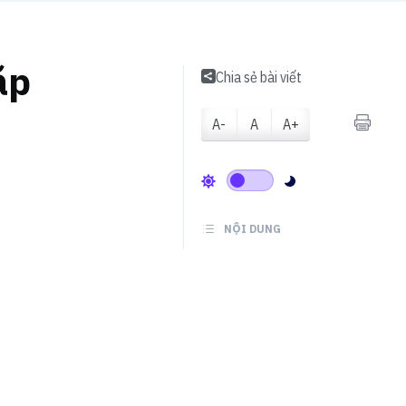
ặp
Chia sẻ bài viết
A-
A
A+
NỘI DUNG