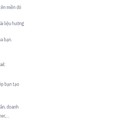
 tên miền đó
ài liệu hướng
ủa bạn.
il:
ép bạn tạo
hân, doanh
mer,…