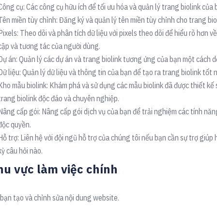
Công cụ: Các công cụ hữu ích để tối ưu hóa và quản lý trang biolink của 
Tên miền tùy chỉnh: Đăng ký và quản lý tên miền tùy chỉnh cho trang bio
Pixels: Theo dõi và phân tích dữ liệu với pixels theo dõi để hiểu rõ hơn về
cập và tương tác của người dùng.
Dự án: Quản lý các dự án và trang biolink tương ứng của bạn một cách 
Dữ liệu: Quản lý dữ liệu và thông tin của bạn để tạo ra trang biolink tốt 
Kho mẫu biolink: Khám phá và sử dụng các mẫu biolink đã được thiết kế 
trang biolink độc đáo và chuyên nghiệp.
Nâng cấp gói: Nâng cấp gói dịch vụ của bạn để trải nghiệm các tính năn
độc quyền.
Hỗ trợ: Liên hệ với đội ngũ hỗ trợ của chúng tôi nếu bạn cần sự trợ giúp
kỳ câu hỏi nào.
hu vực làm việc chính
 bạn tạo và chỉnh sửa nội dung website.