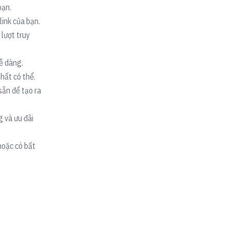
bạn.
link của bạn.
 lượt truy
dễ dàng.
nhất có thể.
sẵn để tạo ra
g và ưu đãi
 hoặc có bất