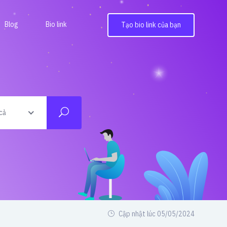
Blog
Bio link
Tạo bio link của bạn
cả
Cập nhật lúc 05/05/2024