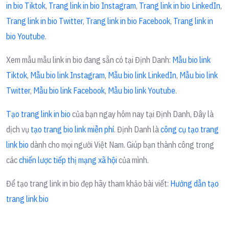
in bio Tiktok
,
Trang link in bio Instagram
,
Trang link in bio LinkedIn
,
Trang link in bio Twitter
,
Trang link in bio Facebook
,
Trang link in
bio Youtube
.
Xem mẫu mẫu link in bio đang sẵn có tại Định Danh:
Mẫu bio link
Tiktok
,
Mẫu bio link Instagram
,
Mẫu bio link LinkedIn
,
Mẫu bio link
Twitter
,
Mẫu bio link Facebook
,
Mẫu bio link Youtube
.
Tạo trang link in bio
của bạn ngay hôm nay tại Định Danh, Đây là
dịch vụ
tạo trang bio link miễn phí
. Định Danh là
công cụ tạo trang
link bio
dành cho mọi người Việt Nam. Giúp bạn thành công trong
các
chiến lược tiếp thị mạng xã hội
của mình.
Để tạo trang link in bio đẹp hãy tham khảo bài viết:
Hướng dẫn tạo
trang link bio